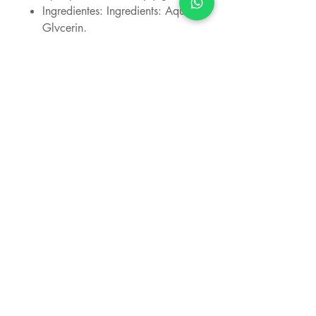
Ingredientes: Ingredients: Aqua,
Glycerin,
Hydroxyethylcellulose, Aroma,
Sodium Benzoate, Levulinic
acid, Sodium Saccharin,
Sodium Levulinate, D-Limonene,
Sodium Hydroxide, Citric Acid.
Contacto:
Calle Reial n°14, Tarragona, Esp.
Carretera Tarragona n°10, El Vendrell, Esp.
+34 664 23
00 00
magicamerica10@hotm
ail.com
Horarios: