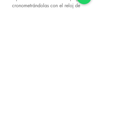
cronometrándolas con el reloj de
arena (60s), ni un minuto más!
Empieza el reto!
Contiene:
40 cartas
1 reloj de arena
Contacto:
Calle Reial n°14, Tarragona, Esp.
Carretera Tarragona n°10, El Vendrell, Esp.
+34 664 23
00 00
magicamerica10@hotm
ail.com
Horarios:
10:00 -13:00 de 16:00 -20:00