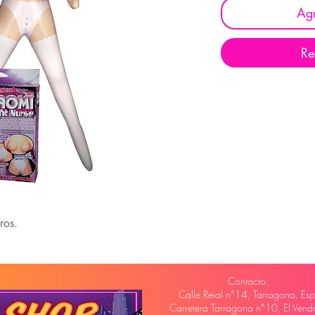
Agr
Re
ros.
Contacto:
Calle Reial n°14, Tarragona, Esp
Carretera Tarragona n°10, El Vendre