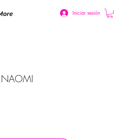
Iniciar sesión
More
 NAOMI