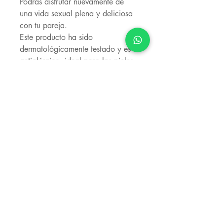
Podrás disfrutar nuevamente de
una vida sexual plena y deliciosa
con tu pareja.
Este producto ha sido
dermatológicamente testado y es
antialérgico, ideal para las pieles
más sensibles ya que no irrita la
piel ni mucosas.
Este producto no contiene
espermicida ni ninguna otra
propiedad contraceptiva.
Envase de 25 ml.
Contacto:
Calle Reial n°14, Tarragona, Esp.
Carretera Tarragona n°10, El Vendrell, Esp.