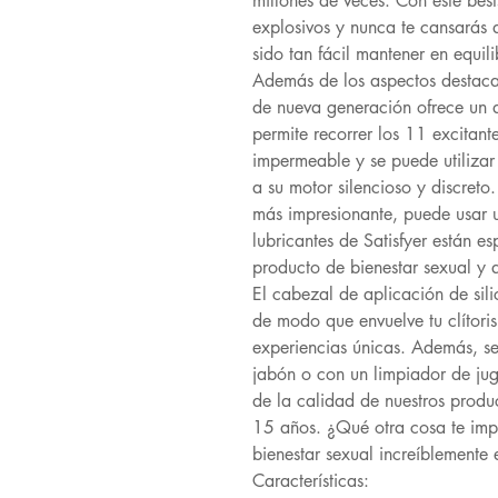
millones de veces. Con este bes
explosivos y nunca te cansarás 
sido tan fácil mantener en equili
Además de los aspectos destacad
de nueva generación ofrece un 
permite recorrer los 11 excitant
impermeable y se puede utilizar
a su motor silencioso y discreto
más impresionante, puede usar u
lubricantes de Satisfyer están e
producto de bienestar sexual y 
El cabezal de aplicación de si
de modo que envuelve tu clítori
experiencias únicas. Además, s
jabón o con un limpiador de jug
de la calidad de nuestros produ
15 años. ¿Qué otra cosa te impi
bienestar sexual increíblemente 
Características: