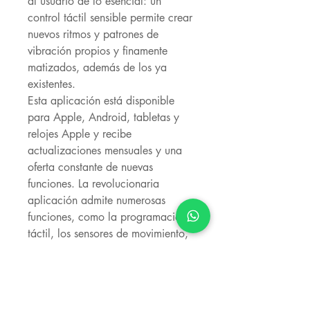
al usuario de lo esencial: un
control táctil sensible permite crear
nuevos ritmos y patrones de
vibración propios y finamente
matizados, además de los ya
existentes.
Esta aplicación está disponible
para Apple, Android, tabletas y
relojes Apple y recibe
actualizaciones mensuales y una
oferta constante de nuevas
funciones. La revolucionaria
aplicación admite numerosas
funciones, como la programación
táctil, los sensores de movimiento,
el control simultáneo de varios
juguetes y una plataforma
interactiva, gracias a la cual la
distancia ya no es un obstáculo.